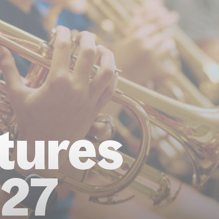
tures
27