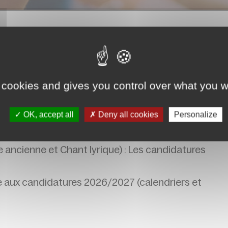
 cookies and gives you control over what you w
lundi 24 août (14h) au lundi 31 août (minuit)
OK, accept all
Deny all cookies
Personalize
uf cycle 1), Jazz, Direction de chœur, Musiques
cale et Parcours Libres.
 ancienne et Chant lyrique) : Les candidatures
e aux candidatures 2026/2027 (calendriers et