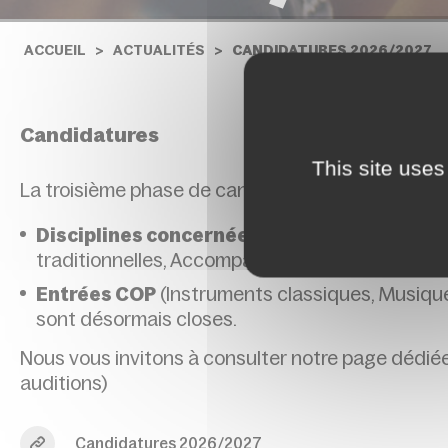
ACCUEIL
ACTUALITÉS
CANDIDATURES 2026/2027
Candidatures
This site uses
La troisième phase de candidatures aura lieu
du 
Disciplines concernées :
Danse et Théâtre (sa
traditionnelles, Accompagnement, Culture musi
Entrées COP
(Instruments classiques, Musique
sont désormais closes.
Nous vous invitons à consulter notre page dédié
auditions)
Candidatures 2026/2027