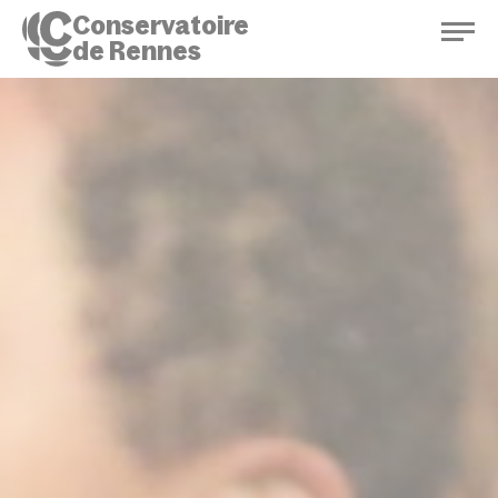
Conservatoire
de Rennes
Conservatoire de Rennes
Enseignements
Saison culturelle
Actions d'éducation
Bibliothèque musicale
Infos pratiques