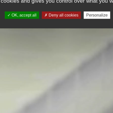
 cookies and gives you control over what you w
OK, accept all
Deny all cookies
Personalize