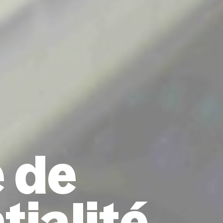
e de
tialité