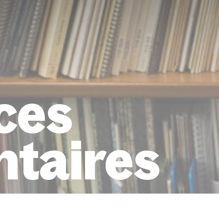
ces
taires