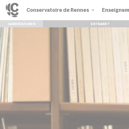
Conservatoire de Rennes
Enseignem
CANDIDATURES
EXTRANET
Disciplines
Parcours