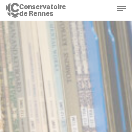
Conservatoire
de Rennes
Conservatoire de Rennes
Enseignements
Saison culturelle
Actions d'éducation
Bibliothèque musicale
Infos pratiques