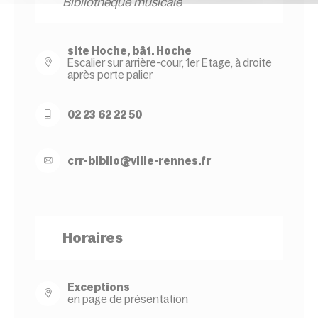
Bibliothèque musicale
site Hoche, bât. Hoche
Escalier sur arrière-cour, 1er Etage, à droite
après porte palier
02 23 62 22 50
crr-
biblio@
ville-
rennes.
fr
Horaires
Exceptions
en page de présentation