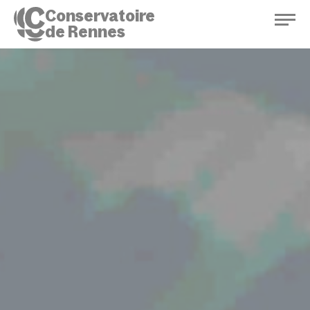
Conservatoire
de Rennes
Conservatoire de Rennes
Enseignements
Saison culturelle
Actions d'éducation
Bibliothèque musicale
Infos pratiques