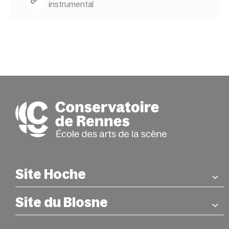
instrumental
Site Hoche
Site du Blosne
COORDONNÉES
26 rue Hoche – Rennes
Métro : Station Sainte-Anne