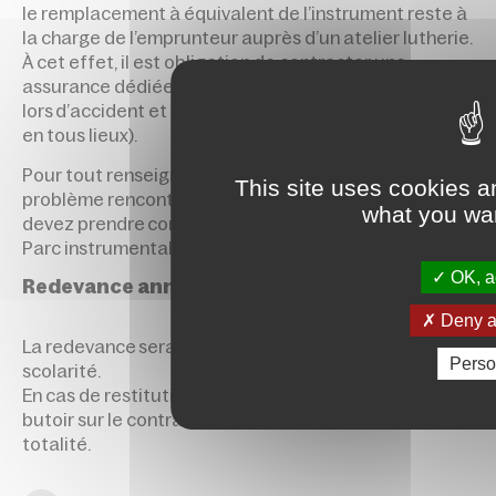
le remplacement à équivalent de l’instrument reste à
la charge de l’emprunteur auprès d’un atelier lutherie.
À cet effet, il est obligation de contracter une
assurance dédiée tierce, garantissant l’instrument
lors d’accident et avaries diverses (bris, vol, transport
en tous lieux).
Pour tout renseignement complémentaire ou
This site uses cookies a
problème rencontré avec le matériel emprunté, vous
what you wan
devez prendre
contact
auprès du gestionnaire du
Parc instrumental.
OK, ac
Redevance annuelle
Deny al
La redevance sera incluse sur la facture des droits de
Perso
scolarité.
En cas de restitution de l’instrument au-delà du délai
butoir sur le contrat, la redevance sera due en
totalité.