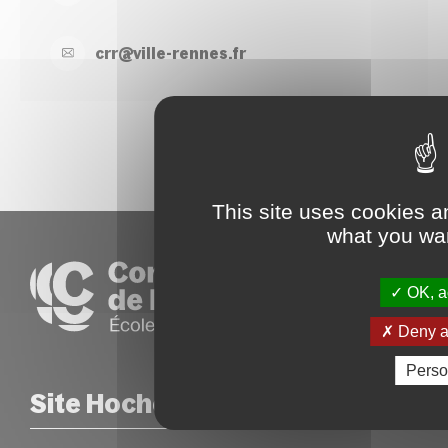
crr@
ville-
rennes.
fr
This site uses cookies a
what you wan
OK, ac
Deny al
Perso
Site Hoche