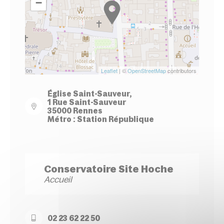
−
Leaflet
| ©
OpenStreetMap
contributors
Église Saint-Sauveur,
1 Rue Saint-Sauveur
35000 Rennes
Métro : Station République
Conservatoire Site Hoche
Accueil
02 23 62 22 50