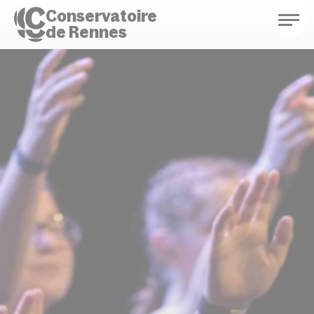
Conservatoire
de Rennes
Conservatoire de Rennes
Enseignements
Saison culturelle
Actions d'éducation
Bibliothèque musicale
Infos pratiques