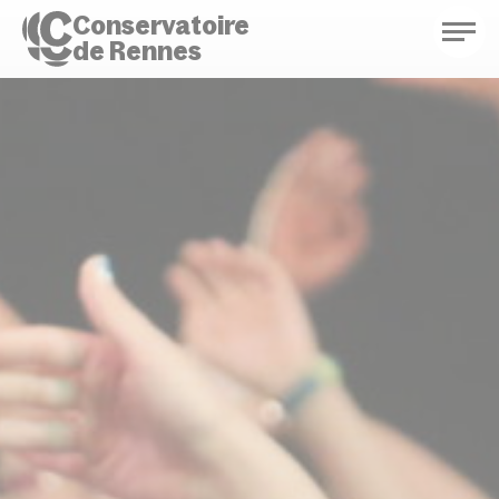
Conservatoire
de Rennes
Conservatoire de Rennes
Enseignements
Saison culturelle
Actions d'éducation
Bibliothèque musicale
Infos pratiques