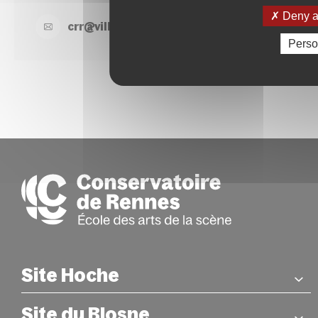
Deny al
crr@
ville-
rennes.
fr
Perso
Site Hoche
Site du Blosne
COORDONNÉES