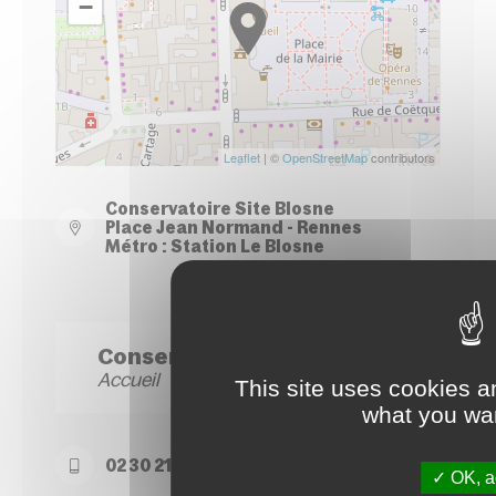
−
Leaflet
| ©
OpenStreetMap
contributors
Conservatoire Site Blosne
Place Jean Normand - Rennes
Métro : Station Le Blosne
Conservatoire Site Blosne
Accueil
This site uses cookies a
what you wan
02 30 21 50 74
OK, ac