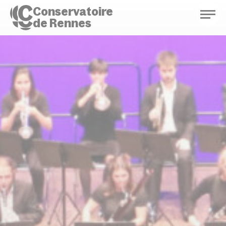
Conservatoire
de Rennes
Conservatoire de Rennes
Enseignements
Saison culturelle
Actions d'éducation
Bibliothèque musicale
Infos pratiques