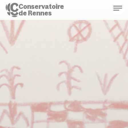
Conservatoire
de Rennes
Conservatoire de Rennes
Enseignements
Saison culturelle
Actions d'éducation
Bibliothèque musicale
Infos pratiques