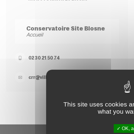
Conservatoire Site Blosne
Accueil
02 30 21 50 74
crr@
ville-
rennes.
fr
This site uses cookies a
what you wan
OK, ac