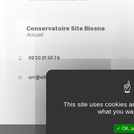
Conservatoire Site Blosne
Accueil
02 30 21 50 74
crr@
ville-
rennes.
fr
This site uses cookies a
what you wan
OK, ac