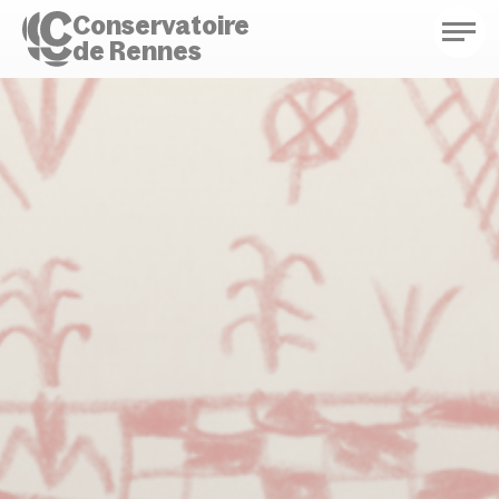
Conservatoire
de Rennes
Conservatoire de Rennes
Enseignements
Saison culturelle
Actions d'éducation
Bibliothèque musicale
Infos pratiques