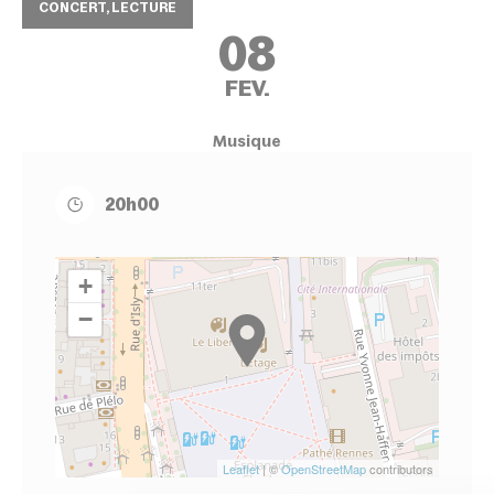
CONCERT, LECTURE
08
FEV.
Musique
20h00
+
−
Leaflet
| ©
OpenStreetMap
contributors