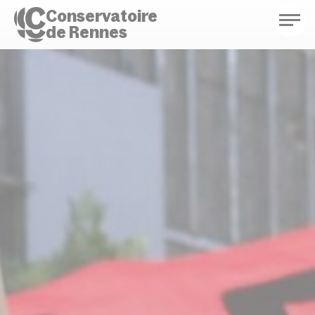
Conservatoire
de Rennes
Conservatoire de Rennes
Enseignements
Saison culturelle
Actions d'éducation
Bibliothèque musicale
Infos pratiques