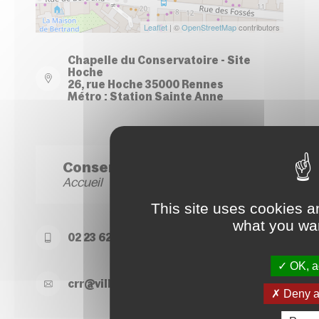
Leaflet
| ©
OpenStreetMap
contributors
Chapelle du Conservatoire - Site
Hoche
26, rue Hoche 35000 Rennes
Métro : Station Sainte Anne
Conservatoire Site Hoche
Accueil
This site uses cookies a
what you wan
02 23 62 22 50
OK, ac
crr@
ville-
rennes.
fr
Deny al