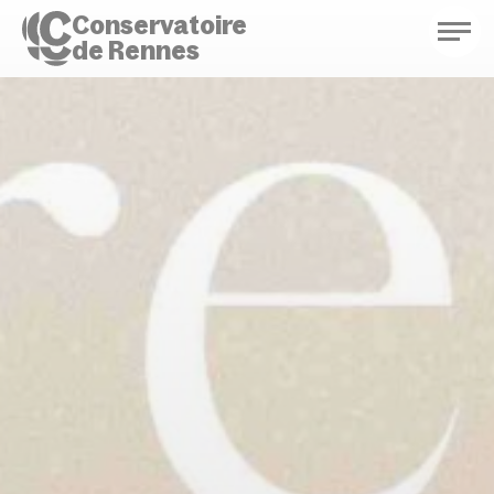
Conservatoire
de Rennes
Conservatoire de Rennes
Enseignements
Saison culturelle
Actions d'éducation
Bibliothèque musicale
Infos pratiques