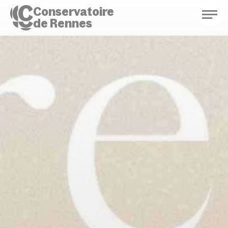
Conservatoire
de Rennes
Conservatoire de Rennes
Enseignements
Saison culturelle
Actions d'éducation
Bibliothèque musicale
Infos pratiques