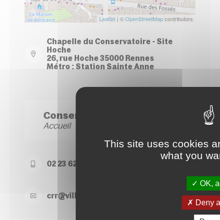
Leaflet
| ©
OpenStreetMap
contributors
Chapelle du Conservatoire - Site
Hoche
26, rue Hoche 35000 Rennes
Métro : Station Sainte Anne
Conservatoire Site Hoche
Accueil
This site uses cookies a
what you wan
02 23 62 22 50
OK, ac
crr@
ville-
rennes.
fr
Deny al