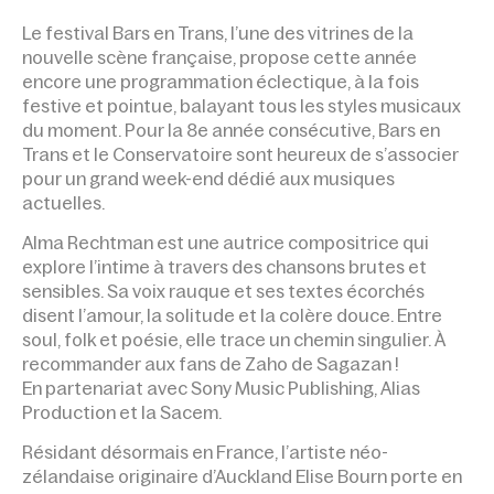
ACCUEIL
ÉVÉNEMENTS
BARS EN TRANS – ALMA
RECHTMAN + ELISE BOURN
Le festival Bars en Trans, l’une des vitrines de la
nouvelle scène française, propose cette année
encore une programmation éclectique, à la fois
festive et pointue, balayant tous les styles musicaux
du moment. Pour la 8e année consécutive, Bars en
Trans et le Conservatoire sont heureux de s’associer
pour un grand week-end dédié aux musiques
actuelles.
Alma Rechtman est une autrice compositrice qui
explore l’intime à travers des chansons brutes et
sensibles. Sa voix rauque et ses textes écorchés
disent l’amour, la solitude et la colère douce. Entre
soul, folk et poésie, elle trace un chemin singulier. À
recommander aux fans de Zaho de Sagazan !
En partenariat avec Sony Music Publishing, Alias
Production et la Sacem.
Résidant désormais en France, l’artiste néo-
zélandaise originaire d’Auckland Elise Bourn porte en