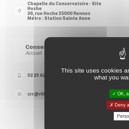
Chapelle du Conservatoire - Site
Hoche
26, rue Hoche 35000 Rennes
Métro : Station Sainte Anne
Conservatoire Site Hoche
Accueil
This site uses cookies a
02 23 62 22 50
what you wan
OK, ac
crr@
ville-
rennes.
fr
Deny al
Perso