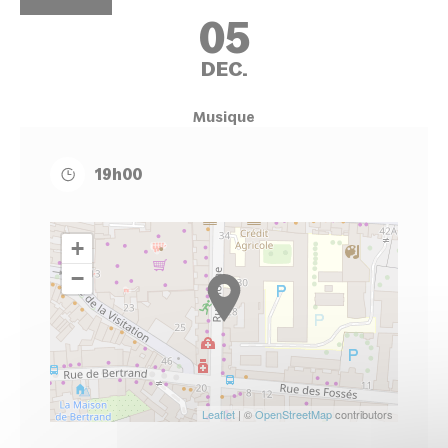
05
DEC.
Musique
19h00
+
−
Leaflet
| ©
OpenStreetMap
contributors