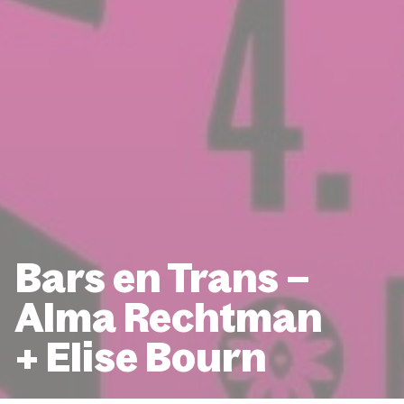
Bars en Trans –
Alma Rechtman
+ Elise Bourn