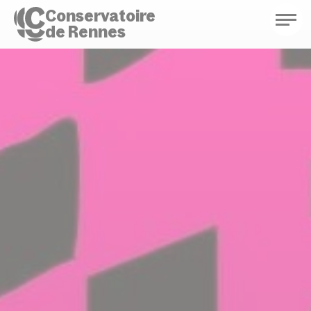
Conservatoire
de Rennes
Conservatoire de Rennes
Enseignements
Saison culturelle
Actions d'éducation
Bibliothèque musicale
Infos pratiques