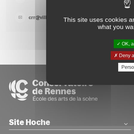
crr@
ville-
rennes.
fr
This site uses cookies a
what you wan
OK, ac
Deny al
Perso
Site Hoche