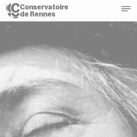
Conservatoire
de Rennes
Conservatoire de Rennes
Enseignements
Saison culturelle
Actions d'éducation
Bibliothèque musicale
Infos pratiques