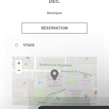
DEC.
Musique
RÉSERVATION
17h30
+
−
Leaflet
| ©
OpenStreetMap
contributors