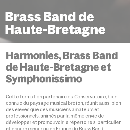
Brass Band de
Haute-Bretagne
ACCUEIL
ÉVÉNEMENTS
BRASS BAND DE HAUTE-
BRETAGNE
Harmonies, Brass Band
de Haute-Bretagne et
Symphonissimo
Cette formation partenaire du Conservatoire, bien
connue du paysage musical breton, réunit aussi bien
des élèves que des musiciens amateurs et
professionnels, animés par la même envie de
développer et promouvoir le répertoire si particulier
et encore méconnu en France du Brass Band.