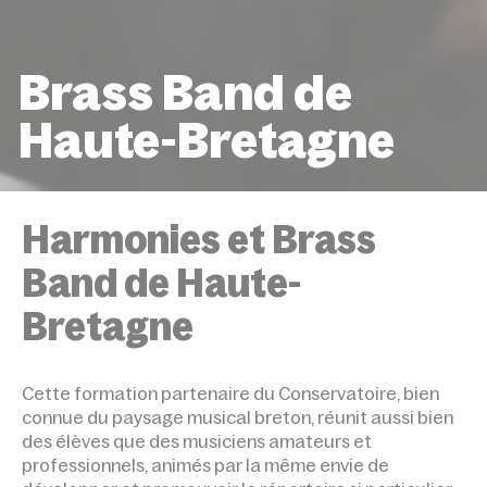
Brass Band de
Haute-Bretagne
ACCUEIL
ÉVÉNEMENTS
BRASS BAND DE HAUTE-
BRETAGNE
Harmonies et Brass
Band de Haute-
Bretagne
Cette formation partenaire du Conservatoire, bien
connue du paysage musical breton, réunit aussi bien
des élèves que des musiciens amateurs et
professionnels, animés par la même envie de