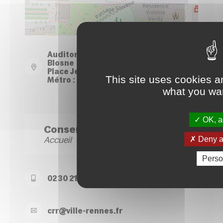
Leaflet
| ©
OpenStreetMap
contributors
Auditorium du Conservatoire - Site
Blosne
Place Jean Normand - Rennes
This site uses cookies a
Métro : Station Le Blosne
what you wan
OK, ac
Conservatoire Site Blosne
Accueil
Deny al
Perso
02 30 21 50 74
crr@
ville-
rennes.
fr