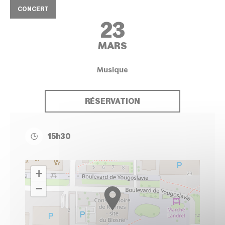
CONCERT
23
MARS
Musique
RÉSERVATION
15h30
+
−