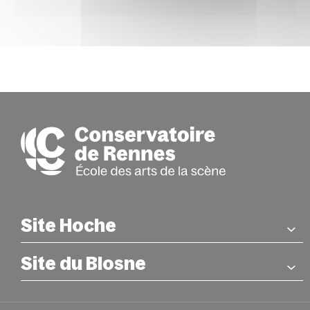
Site Hoche
Site du Blosne
COORDONNÉES
26 rue Hoche – Rennes
Métro : Station Sainte-Anne
COORDONNÉES