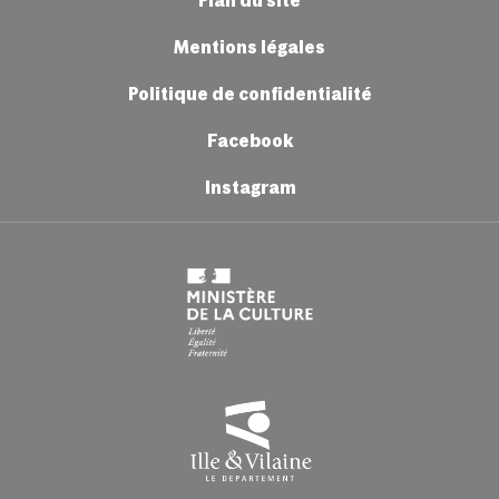
Plan du site
HORAIRES EN PÉRIODE SCOLAIRE
Lundi :
9h > 20h30
Mentions légales
Mardi & jeudi :
8h15 > 22h
HORAIRES EN PÉRIODE SCOLAIRE
Mercredi & vendredi :
8h15 > 20h30
Politique de confidentialité
Lundi : 9h > 22h
Samedi :
9h > 16h30
Mardi, jeudi & vendredi : 8h15 > 20h30
Facebook
Mercredi : 8h15 > 22h
HORAIRES EN PÉRIODE DE CONGÉS SCOLAIRES
Samedi : 9h > 16h30
Instagram
Du lundi au vendredi : 9h00 > 16h30
HORAIRES EN PÉRIODE DE CONGÉS SCOLAIRES
Du lundi au vendredi : 9h > 16h30