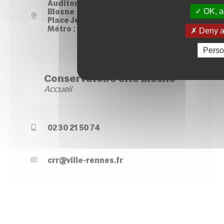
Auditorium du Conservatoire - Site
OK, ac
Blosne
Place Jean Normand - Rennes
Métro : Station Le Blosne
Deny al
Perso
Conservatoire Site Blosne
Accueil
02 30 21 50 74
crr@
ville-
rennes.
fr