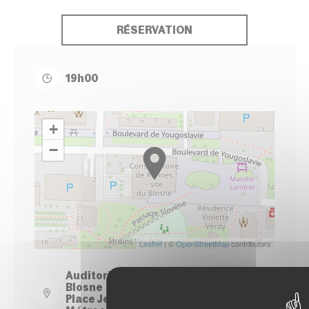
RÉSERVATION
19h00
+
−
Leaflet
| ©
OpenStreetMap
contributors
Auditorium du Conservatoire - Site
Blosne
Place Jean Normand - Rennes