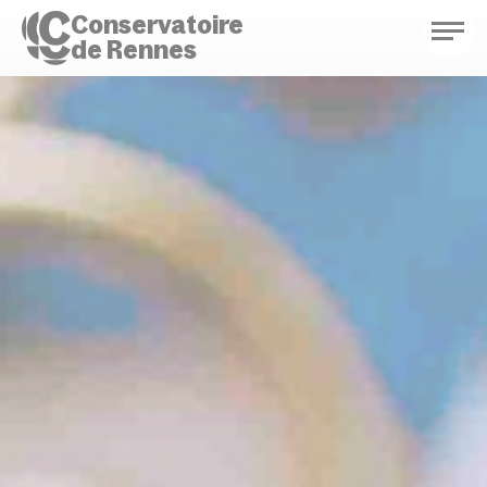
Conservatoire
de Rennes
Conservatoire de Rennes
Enseignements
Saison culturelle
Actions d'éducation
Bibliothèque musicale
Infos pratiques