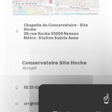
Leaflet
| ©
OpenStreetMap
contributors
Chapelle du Conservatoire - Site
Hoche
26, rue Hoche 35000 Rennes
Métro : Station Sainte Anne
Conservatoire Site Hoche
Accueil
02 23 62 22 50
crr@
ville-
rennes.
fr