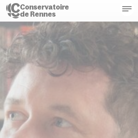
Conservatoire
de Rennes
Conservatoire de Rennes
Enseignements
Saison culturelle
Actions d'éducation
Bibliothèque musicale
Infos pratiques