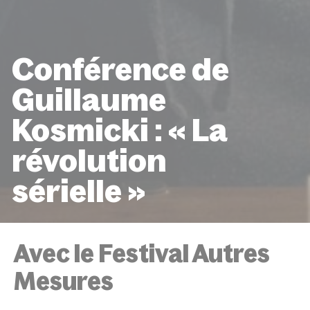
Conférence de
Guillaume
Kosmicki : « La
révolution
sérielle »
ACCUEIL
ÉVÉNEMENTS
CONFÉRENCE DE GUILLA
KOSMICKI : « LA RÉVOLUTION SÉRIELLE »
Avec le Festival Autres
Mesures