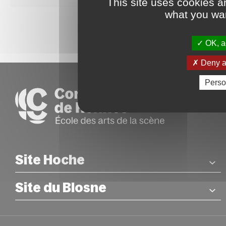
This site uses cookies a
what you wan
OK, ac
Deny al
Perso
Site Hoche
Site du Blosne
COORDONNÉES
26 rue Hoche – Rennes
Métro : Station Sainte-Anne
COORDONNÉES