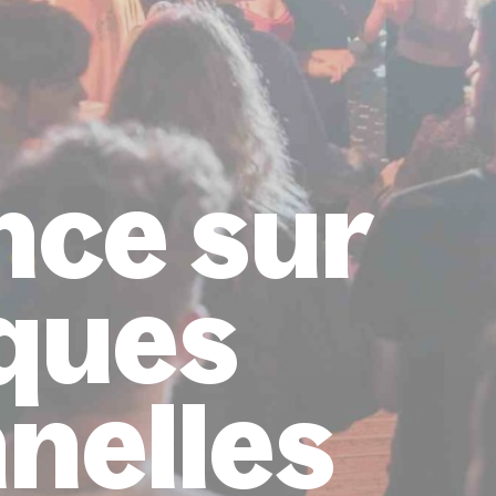
nce sur
iques
nnelles