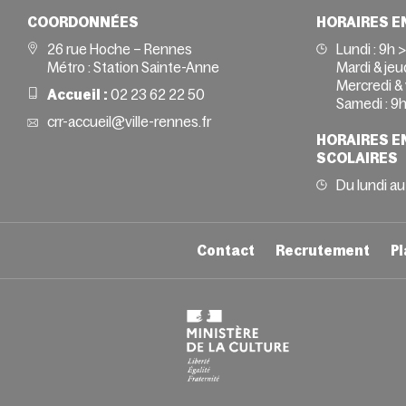
COORDONNÉES
HORAIRES E
26 rue Hoche – Rennes
Lundi :
9h 
Métro : Station Sainte-Anne
Mardi & jeud
Mercredi & 
Accueil :
02 23 62 22 50
Samedi :
9h
crr-accueil@ville-rennes.fr
HORAIRES E
SCOLAIRES
Du lundi au
Contact
Recrutement
Pl