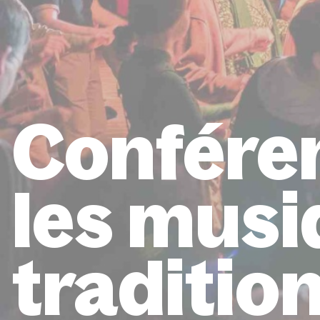
Confére
les mus
traditio