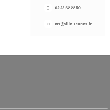
02 23 62 22 50
crr@
ville-
rennes.
fr