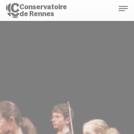
Conservatoire
de Rennes
Conservatoire de Rennes
Enseignements
Saison culturelle
Actions d'éducation
Bibliothèque musicale
Infos pratiques