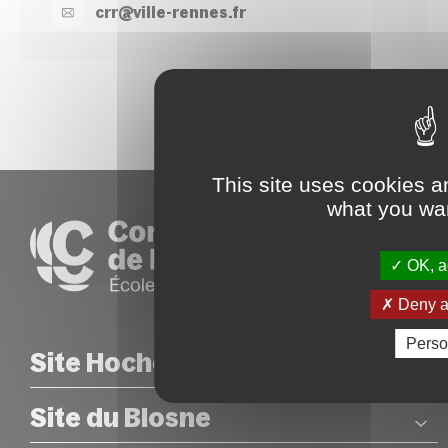
crr@
ville-
rennes.
fr
This site uses cookies a
what you wan
OK, ac
Deny al
Perso
Site Hoche
Site du Blosne
COORDONNÉES
26 rue Hoche – Rennes