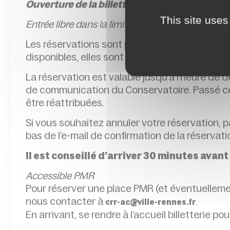
Ouverture de la billetterie en ligne le lundi 9
This site uses
Entrée l
ibre dans la limite des places disponibles
Les réservations sont possibles jusqu’à l’heur
disponibles, elles sont délivrées sur place, à l
La réservation est valable jusqu’à l’heure de
de communication du Conservatoire. Passé cet
être réattribuées.
Si vous souhaitez annuler votre réservation, 
bas de l’e-mail de confirmation de la réservat
Il est conseillé d’arriver 30 minutes avant
Accessible PMR
Pour réserver une place PMR (et éventuellem
nous contacter à
.
crr-ac@ville-rennes.fr
En arrivant, se rendre à l’accueil billetterie pou