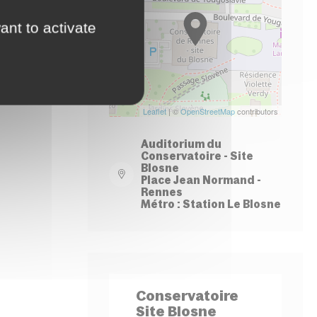
−
ant to activate
Leaflet
| ©
OpenStreetMap
contributors
Auditorium du
Conservatoire - Site
Blosne
Place Jean Normand -
Rennes
Métro : Station Le Blosne
Conservatoire
Site Blosne