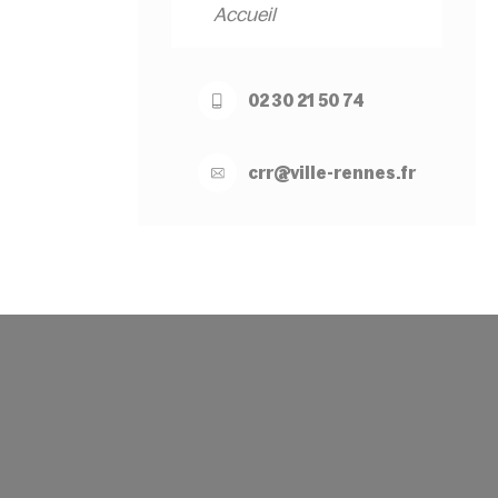
Accueil
02 30 21 50 74
crr@
ville-
rennes.
fr