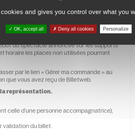
 mars
 cookies and gives you control over what you w
,
réservation conseillée
e du spectacle. Si des places restent
OK, accept all
Deny all cookies
Personalize
’entrée du spectacle.
 début du spectacle annoncée sur les supports
 horaire les places non utilisées pourront
passer par le lien « Gérer ma commande » au
ion que vous avez reçu de Billetweb.
 la représentation.
ent celle d’une personne accompagnatrice),
r validation du billet.