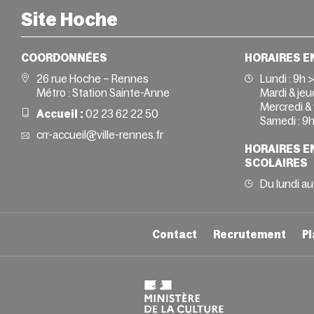
Site Hoche
COORDONNÉES
HORAIRES E
26 rue Hoche – Rennes
Lundi :
9h 
Métro : Station Sainte-Anne
Mardi & jeud
Mercredi & 
Accueil :
02 23 62 22 50
Samedi :
9h
crr-accueil@ville-rennes.fr
HORAIRES E
SCOLAIRES
Du lundi au
Contact
Recrutement
Pl