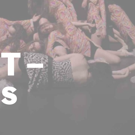
T –
ns