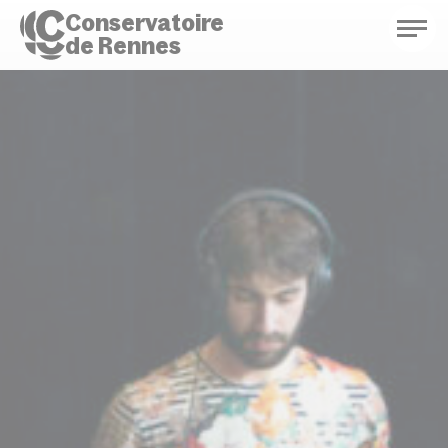
Conservatoire
de Rennes
Conservatoire de Rennes
Enseignements
Saison culturelle
Actions d'éducation
Bibliothèque musicale
Infos pratiques