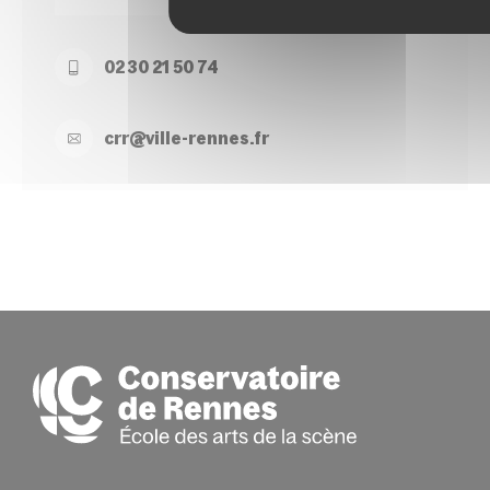
02 30 21 50 74
crr@
ville-
rennes.
fr