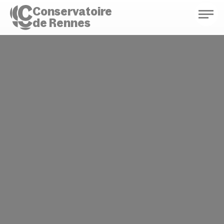
Conservatoire
de Rennes
Conservatoire de Rennes
Enseignements
Saison culturelle
Actions d'éducation
Bibliothèque musicale
Infos pratiques