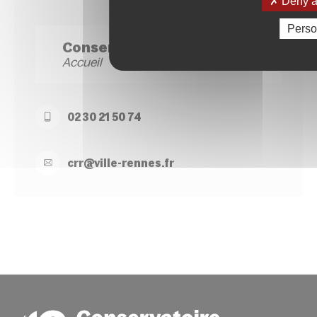
Deny al
Perso
Conservatoire Site Blosne
Accueil
02 30 21 50 74
crr@
ville-
rennes.
fr