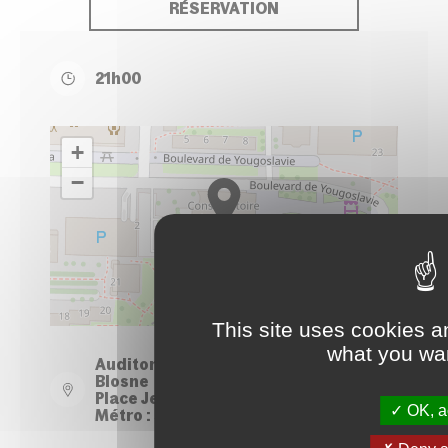
RÉSERVATION
21h00
+
−
Leaflet
| ©
OpenStreetMap
contributors
This site uses cookies a
what you wan
Auditorium du Conservatoire - Site
Blosne
Place Jean Normand - Rennes
OK, ac
Métro : Station Le Blosne