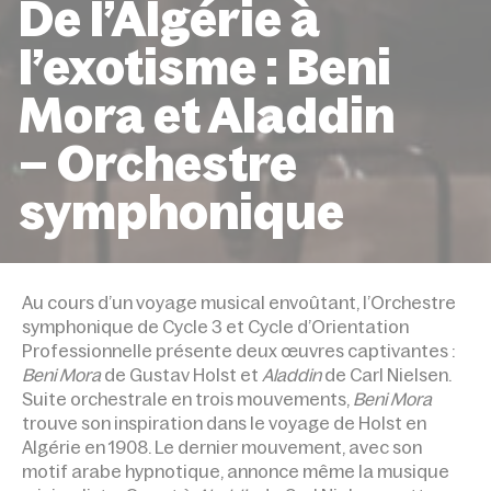
De l’Algérie à
l’exotisme : Beni
Mora et Aladdin
– Orchestre
symphonique
ACCUEIL
ÉVÉNEMENTS
DE L’ALGÉRIE À L’EXOTISME
MORA ET ALADDIN – ORCHESTRE SYMPHONIQUE
Au cours d’un voyage musical envoûtant, l’Orchestre
symphonique de Cycle 3 et Cycle d’Orientation
Professionnelle présente deux œuvres captivantes :
Beni Mora
de Gustav Holst et
Aladdin
de Carl Nielsen.
Suite orchestrale en trois mouvements,
Beni Mora
trouve son inspiration dans le voyage de Holst en
Algérie en 1908. Le dernier mouvement, avec son
motif arabe hypnotique, annonce même la musique