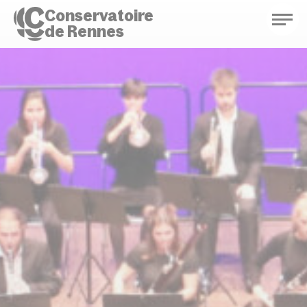
Conservatoire
de Rennes
Conservatoire de Rennes
Enseignements
Saison culturelle
Actions d'éducation
Bibliothèque musicale
Infos pratiques