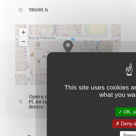
19h00
,
h
+
−
Leaflet
| ©
OpenStreetMap
contributors
This site uses cookies a
what you wan
Opéra de Rennes
Pl. de la Mairie
Métro : Station République
OK, ac
Deny al
Perso