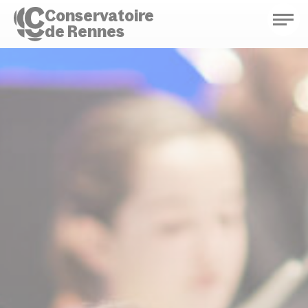
Conservatoire
de Rennes
Conservatoire de Rennes
Enseignements
Saison culturelle
Actions d'éducation
Bibliothèque musicale
Infos pratiques