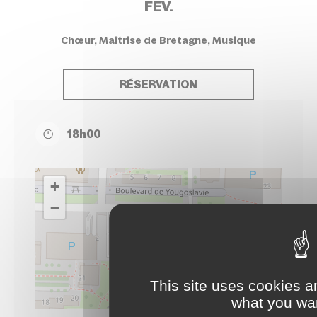
FEV.
Chœur, Maîtrise de Bretagne, Musique
RÉSERVATION
18h00
+
−
This site uses cookies a
what you wan
Leaflet
| ©
OpenStreetMap
contributors