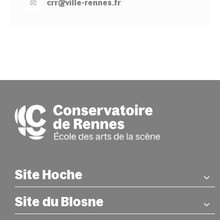
crr@
ville-
rennes.
fr
Site Hoche
Site du Blosne
COORDONNÉES
26 rue Hoche – Rennes