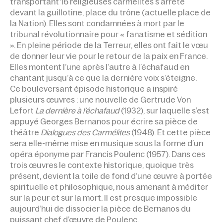
transportant 16 religieuses carmélites s’arrête
devant la guillotine, place du trône (actuelle place de
la Nation). Elles sont condamnées à mort par le
tribunal révolutionnaire pour « fanatisme et sédition
». En pleine période de la Terreur, elles ont fait le vœu
de donner leur vie pour le retour de la paix en France.
Elles montent l’une après l’autre à l’échafaud en
chantant jusqu’à ce que la dernière voix s’éteigne.
Ce bouleversant épisode historique a inspiré
plusieurs œuvres : une nouvelle de Gertrude Von
Lefort
La dernière à l’échafaud
(1932), sur laquelle s’est
appuyé Georges Bernanos pour écrire sa pièce de
théâtre
Dialogues des Carmélites
(1948). Et cette pièce
sera elle-même mise en musique sous la forme d’un
opéra éponyme par Francis Poulenc (1957). Dans ces
trois œuvres le contexte historique, quoique très
présent, devient la toile de fond d’une œuvre à portée
spirituelle et philosophique, nous amenant à méditer
sur la peur et sur la mort. Il est presque impossible
aujourd’hui de dissocier la pièce de Bernanos du
puissant chef d’œuvre de Poulenc.