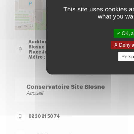
This site uses cookies a
what you wan
Leaflet
| ©
OpenStreetMap
contributors
OK, ac
Auditorium du Conservatoire - Site
Deny al
Blosne
Place Jean Normand - Rennes
Perso
Métro : Station Le Blosne
Conservatoire Site Blosne
Accueil
02 30 21 50 74