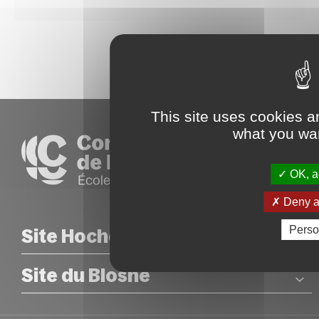
This site uses cookies a
what you wan
OK, ac
Deny al
Perso
Site Hoche
Site du Blosne
COORDONNÉES
26 rue Hoche – Rennes
Métro : Station Sainte-Anne
COORDONNÉES