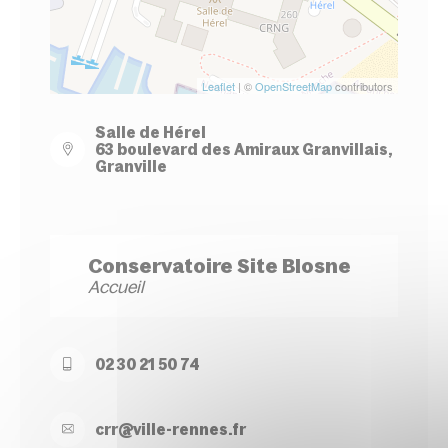
Leaflet
| ©
OpenStreetMap
contributors
Salle de Hérel
63 boulevard des Amiraux Granvillais,
Granville
Conservatoire Site Blosne
Accueil
02 30 21 50 74
crr@
ville-
rennes.
fr