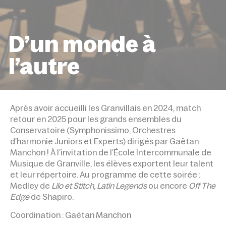
D’un monde à
l’autre
ACCUEIL
ÉVÉNEMENTS
D’UN MONDE À L’AU
Après avoir accueilli les Granvillais en 2024, match
retour en 2025 pour les grands ensembles du
Conservatoire (Symphonissimo, Orchestres
d’harmonie Juniors et Experts) dirigés par Gaëtan
Manchon ! À l’invitation de l’École Intercommunale de
Musique de Granville, les élèves exportent leur talent
et leur répertoire. Au programme de cette soirée :
Medley de
Lilo et Stitch
,
Latin Legends
ou encore
Off The
Edge
de Shapiro.
Coordination : Gaëtan Manchon