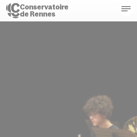
Conservatoire
de Rennes
Conservatoire de Rennes
Enseignements
Saison culturelle
Actions d'éducation
Bibliothèque musicale
Infos pratiques