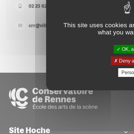
02 23 62 22 50
This site uses cookies a
crr@
ville-
rennes.
fr
what you wan
OK, ac
Deny al
Perso
Site Hoche