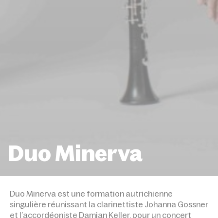
Duo Minerva
ACCUEIL
ÉVÉNEMENTS
DUO MINERVA
Duo Minerva est une formation autri­chienne
singulière réunissant la clarinet­tiste Johanna Gossner
et l’accordéoniste Damian Keller, pour un concert