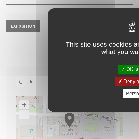
EXPOSITION
01
13
This site uses cookies a
JUIN
JUIN
what you wan
Musique
OK, ac
Deny al
h
Perso
+
−