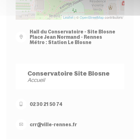
Leaflet
| ©
OpenStreetMap
contributors
Hall du Conservatoire - Site Blosne
Place Jean Normand - Rennes
Métro : Station Le Blosne
Conservatoire Site Blosne
Accueil
02 30 21 50 74
crr@
ville-
rennes.
fr