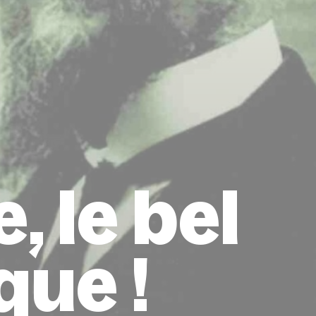
, le bel
que !