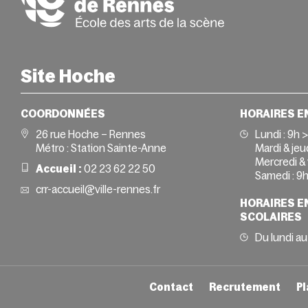
Site Hoche
COORDONNÉES
HORAIRES E
26 rue Hoche – Rennes
Lundi :
9h 
Métro : Station Sainte-Anne
Mardi & jeud
Mercredi & 
Accueil :
02 23 62 22 50
Samedi :
9h
crr-accueil@ville-rennes.fr
HORAIRES E
SCOLAIRES
Du lundi au
Contact
Recrutement
Pl