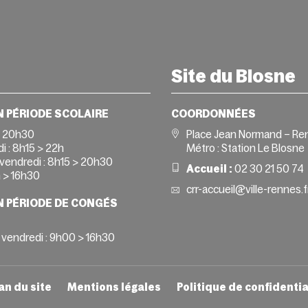
Site du Blosne
N PÉRIODE SCOLAIRE
COORDONNÉES
> 20h30
Place Jean Normand – Re
i :
8h15 > 22h
Métro : Station Le Blosne
vendredi :
8h15 > 20h30
Accueil :
02 30 21 50 74
 > 16h30
crr-accueil@ville-rennes.f
N PÉRIODE DE CONGÉS
 vendredi : 9h00 > 16h30
an du site
Mentions légales
Politique de confidentia