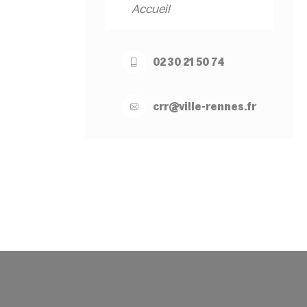
Accueil
02 30 21 50 74
crr@
ville-
rennes.
fr