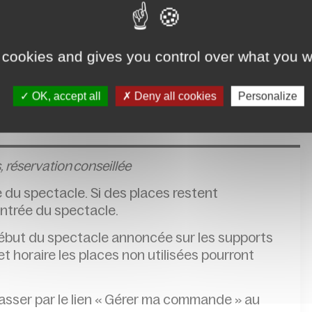
ts de textes de Platon.
s consacrés à Satie offrent à chaque fois une
rité.
 cookies and gives you control over what you w
ue et d’Accompagnement, de Piano et de Théâtre
OK, accept all
Deny all cookies
Personalize
,
réservation conseillée
e du spectacle. Si des places restent
’entrée du spectacle.
 début du spectacle annoncée sur les supports
 horaire les places non utilisées pourront
passer par le lien « Gérer ma commande » au