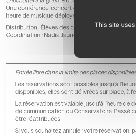
chochotte
) à la gravité d’un
Socrate
sur des extrai
Une conférence-concert et deux concerts d’élève
heure de musique déployée dans toute sa singula
This site uses
Distribution : Élèves des classes de Chant lyriq
Coordination : Nadia Jauneau-Cury
Entrée l
ibre dans la limite des places disponibles
Les réservations sont possibles jusqu’à l’heur
disponibles, elles sont délivrées sur place, à l
La réservation est valable jusqu’à l’heure de
de communication du Conservatoire. Passé cet
être réattribuées.
Si vous souhaitez annuler votre réservation, 