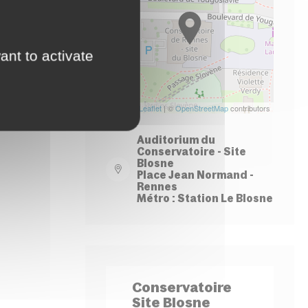
−
ant to activate
Leaflet
| ©
OpenStreetMap
contributors
Auditorium du
Conservatoire - Site
Blosne
Place Jean Normand -
Rennes
Métro : Station Le Blosne
Conservatoire
Site Blosne