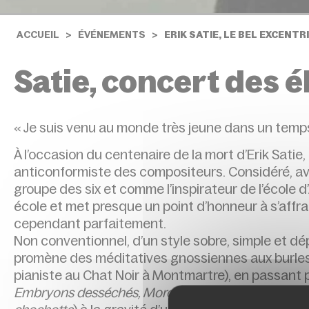
ACCUEIL
ÉVÉNEMENTS
ERIK SATIE, LE BEL EXCENTRI
Satie, concert des 
« Je suis venu au monde très jeune dans un temps 
À l’occasion du centenaire de la mort d’Erik Sati
anticonformiste des compositeurs. Considéré, av
groupe des six et comme l’inspirateur de l’école d
école et met presque un point d’honneur à s’affran
cependant parfaitement.
Non conventionnel, d’un style sobre, simple et dép
promène des méditatives gnossiennes aux burles
pianiste au Chat Noir à Montmartre), en passant p
Embryons desséchés, Morceaux en forme de poire