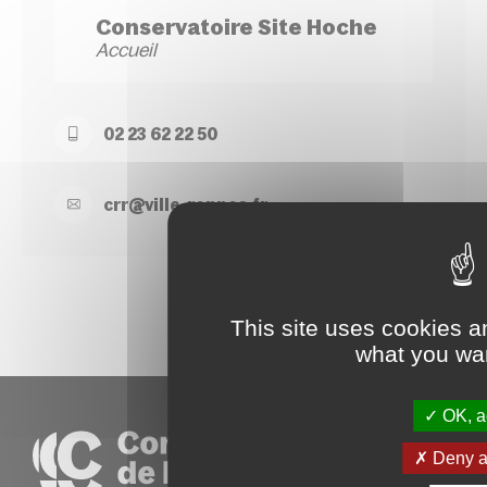
Conservatoire Site Hoche
Accueil
02 23 62 22 50
crr@
ville-
rennes.
fr
This site uses cookies a
what you wan
OK, ac
Deny al