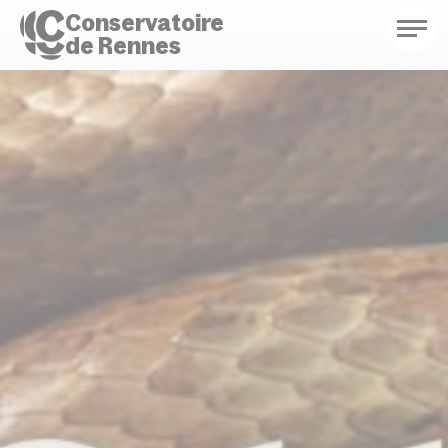
Conservatoire
de Rennes
Conservatoire de Rennes
Enseignements
Saison culturelle
Actions d'éducation
Bibliothèque musicale
Infos pratiques