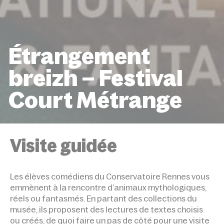
Étrangement
breizh – Festival
Court Métrange
ACCUEIL
ÉVÉNEMENTS
ÉTRANGEMENT BREIZH –
FESTIVAL COURT MÉTRANGE
Visite guidée
Les élèves comédiens du Conservatoire Rennes vous
emmènent à la rencontre d’animaux mythologiques,
réels ou fantasmés. En partant des collections du
musée, ils proposent des lectures de textes choisis
ou créés, de quoi faire un pas de côté pour une visite