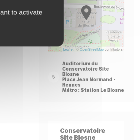
−
ant to activate
Leaflet
| ©
OpenStreetMap
contributors
Auditorium du
Conservatoire Site
Blosne
Place Jean Normand -
Rennes
Métro : Station Le Blosne
Conservatoire
Site Blosne