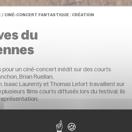
/ CINÉ-CONCERT FANTASTIQUE : CRÉATION
èves du
ennes
 pour un ciné-concert inédit sur des courts
lanchon,
Brian Ruellan,
h
, Isaac
Laurenty
et Thomas Lefort
travaillent sur
e
plusieurs
films courts diffusés lors du festival. Ils
représentation.