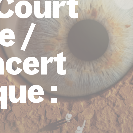
 Court
e /
ncert
que :
n