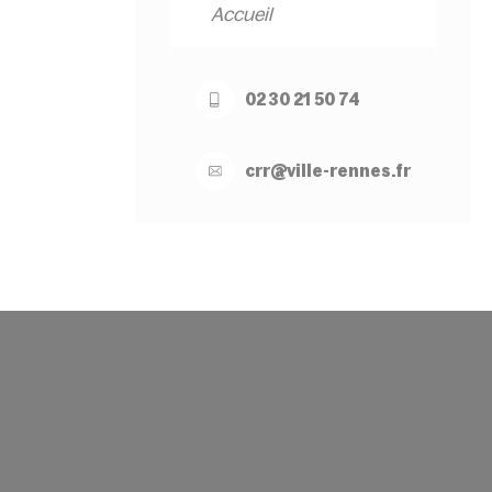
Accueil
02 30 21 50 74
crr@
ville-
rennes.
fr