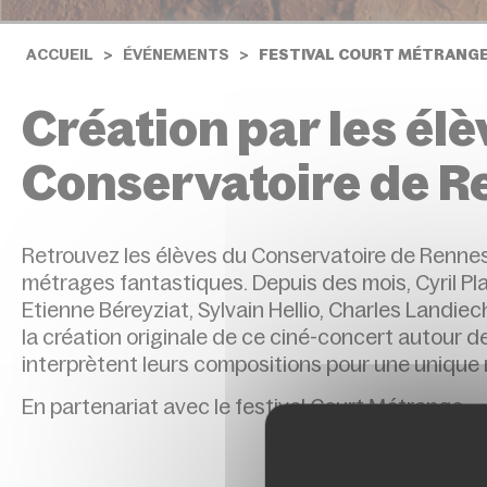
ACCUEIL
ÉVÉNEMENTS
FESTIVAL COURT MÉTRANGE 
Création par les él
Conservatoire de R
R
etrouvez les élèves du Conservatoire de Rennes
métrages fantastiques. Depuis des mois,
Cyril P
Etienne
Béreyziat
,
Sylvain
Hellio
, Charles
Landiec
la création originale de ce ciné-concert autour d
interprètent leur
s
compositions
pour une unique 
En partenariat avec le festival Court Métrange