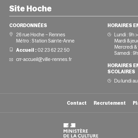
Site Hoche
COORDONNÉES
HORAIRES E
26 rue Hoche – Rennes
Lundi :
9h 
Métro : Station Sainte-Anne
Mardi & jeud
Mercredi & 
Accueil :
02 23 62 22 50
Samedi :
9h
crr-accueil@ville-rennes.fr
HORAIRES E
SCOLAIRES
Du lundi au
Contact
Recrutement
Pl