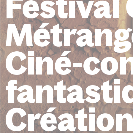
Festival
Métrang
Ciné-co
fantasti
Créatio