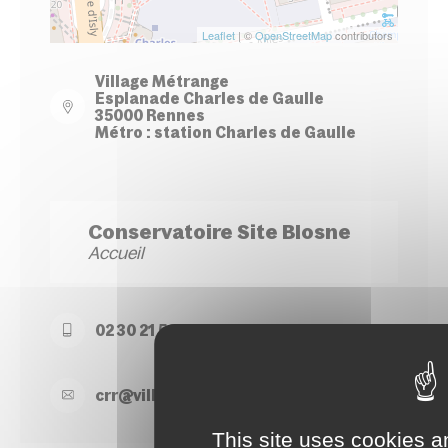
Leaflet
| ©
OpenStreetMap
contributors
Village Métrange
Esplanade Charles de Gaulle
35000 Rennes
Métro : station Charles de Gaulle
Conservatoire Site Blosne
Accueil
02 30 21 50 74
crr@
ville-
rennes.
fr
This site uses cookies a