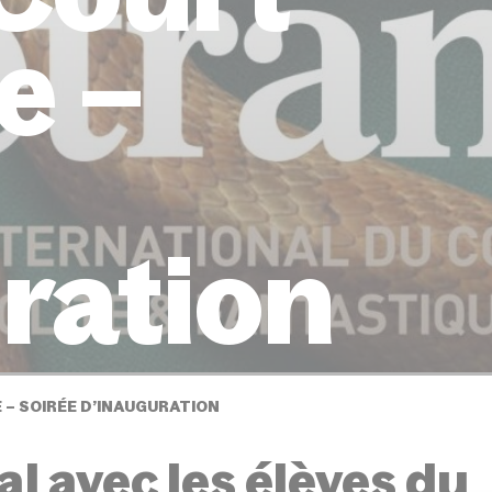
e –
ration
– SOIRÉE D’INAUGURATION
l avec les élèves du