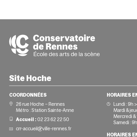
Site Hoche
COORDONNÉES
HORAIRES E
26 rue Hoche – Rennes
Lundi :
9h 
Métro : Station Sainte-Anne
Mardi & jeud
Mercredi & 
Accueil :
02 23 62 22 50
Samedi :
9h
crr-accueil@ville-rennes.fr
HORAIRES E