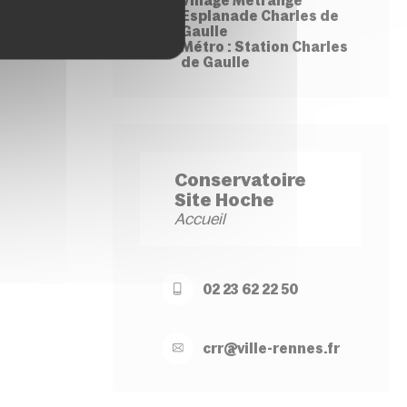
Village Métrange
Esplanade Charles de
Gaulle
Métro : Station Charles
de Gaulle
Conservatoire
Site Hoche
Accueil
02 23 62 22 50
crr@
ville-
rennes.
fr