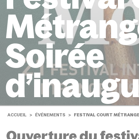
Métrang
Soirée
d’inaugu
ACCUEIL
ÉVÉNEMENTS
FESTIVAL COURT MÉTRANGE 
Ouverture du festiva