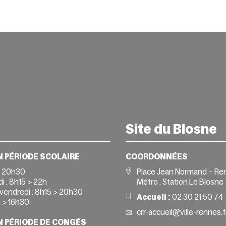
Site du Blosne
N PÉRIODE SCOLAIRE
COORDONNÉES
> 20h30
Place Jean Normand – Re
i :
8h15 > 22h
Métro : Station Le Blosne
vendredi :
8h15 > 20h30
Accueil :
02 30 21 50 74
 > 16h30
crr-accueil@ville-rennes.f
N PÉRIODE DE CONGÉS