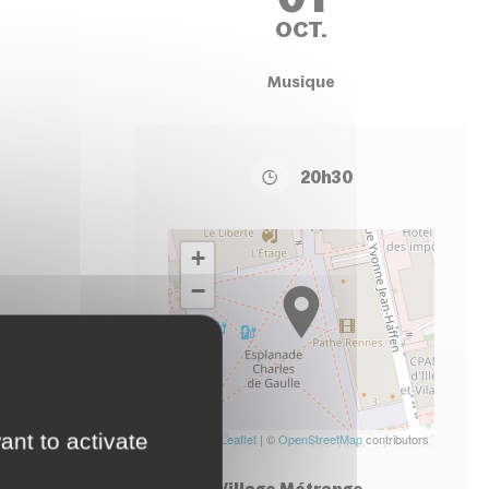
OCT.
Musique
20h30
+
−
ant to activate
Leaflet
| ©
OpenStreetMap
contributors