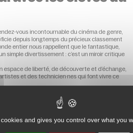
rendez-vous incontournable du cinéma de genre,
néficie depuis longtemps du précieux classement
de entier nous rappellent que le fantastique,
un simple divertissement : c’est un miroir critique
n espace de liberté, de découverte et d’échange,
rtistes et des technicien·nes qui font vivre ce
 21ᵉ édition du Festival Court Métrange en
nt pour vous offrir un concert autour de la
 cookies and gives you control over what you w
 partie frissonnante de Mystérium.