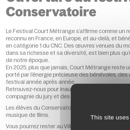
Conservatoire
Le Festival Court Métrange s’affirme comme un 
reconnu en France, en Europe, et au-delà, et bé
en catégorie 1 du CNC. Des œuvres venues du mon
dans sa richesse et sa diversité, est bien plus qu’
de notre époque.
En 2025, plus que jamais, Court Métrange reste u
porté par l’énergie précieuse des bénévoles, des a
festival année après année.
Retrouvez-nous pour inaugurer le lancement de la
compagnie du jury et des invité·es.
Les élèves du Conservatoire de Rennes en profite
musique de films.
This site uses
Vous pourrez rester au Village Métrange pour une