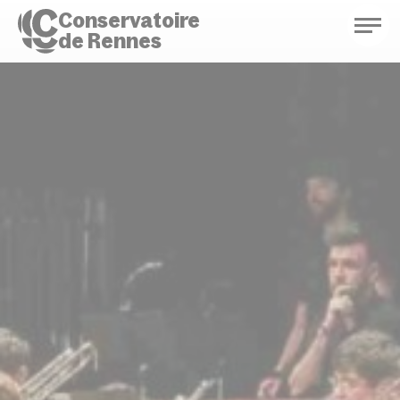
Conservatoire
de Rennes
Conservatoire de Rennes
Enseignements
Saison culturelle
Actions d'éducation
Bibliothèque musicale
Infos pratiques