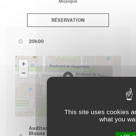
Musique
RÉSERVATION
20h00
+
−
This site uses cookies a
Leaflet
| ©
OpenStreetMap
contributors
what you wan
Auditorium du Conservatoire - Site
Blosne