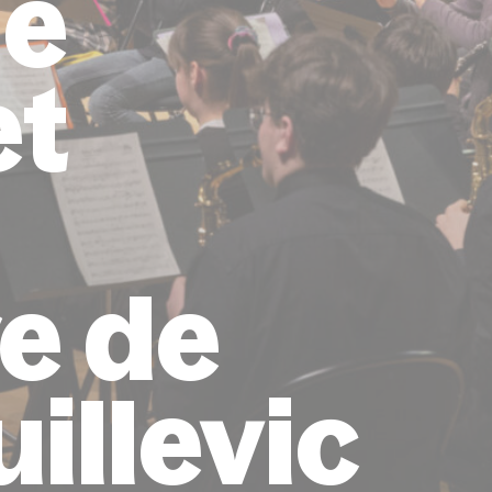
ie
et
e de
uillevic