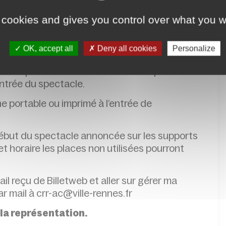
 cookies and gives you control over what you w
OK, accept all
Deny all cookies
Personalize
,
réservation conseillée
le du spectacle avant minuit. Si des places
’entrée du spectacle.
ne portable ou imprimé à l’entrée de
 début du spectacle annoncée sur les supports
 horaire les places non utilisées pourront
mail reçu de Billetweb et aller sur gérer ma
r mail à crr-ac@ville-rennes.fr
 la représentation.