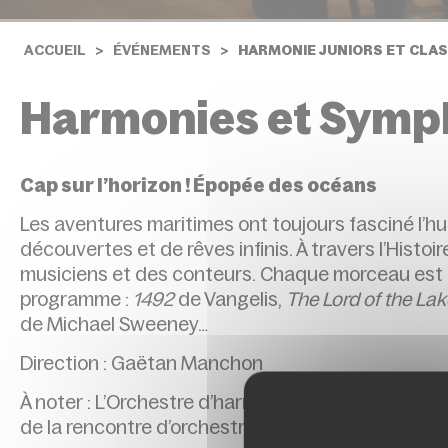
ACCUEIL
ÉVÉNEMENTS
HARMONIE JUNIORS ET CLAS
Harmonies et Symp
Cap sur l’horizon ! Épopée des océans
Les aventures maritimes ont toujours fasciné l’hu
découvertes et de rêves infinis. À travers l’Histo
musiciens et des conteurs. Chaque morceau est un
programme :
1492
de Vangelis,
The Lord of the Lak
de Michael Sweeney…
Direction : Gaëtan Manchon
À noter : L’Orchestre d’harmonie Juniors se produi
de la rencontre d’orchestres initiée l’an passé.