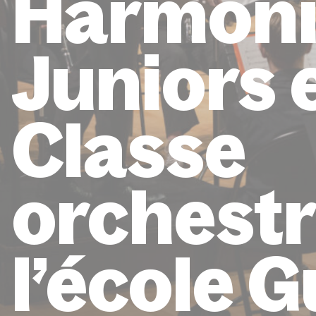
Harmon
Juniors 
Classe
orchestr
l’école G