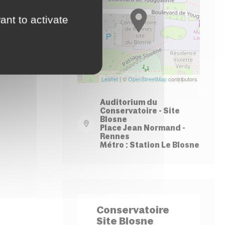
−
ant to activate
Leaflet
| ©
OpenStreetMap
contributors
Auditorium du
Conservatoire - Site
Blosne
Place Jean Normand -
Rennes
Métro : Station Le Blosne
Conservatoire
Site Blosne