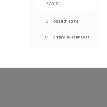
Accueil
02 30 21 50 74
crr@
ville-
rennes.
fr