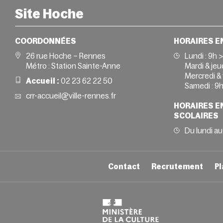
Site Hoche
COORDONNÉES
HORAIRES E
26 rue Hoche – Rennes
Lundi :
9h 
Métro : Station Sainte-Anne
Mardi & jeud
Mercredi & 
Accueil :
02 23 62 22 50
Samedi :
9h
crr-accueil@ville-rennes.fr
HORAIRES E
SCOLAIRES
Du lundi au
Contact
Recrutement
Pl