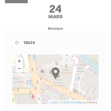
24
MARS
Musique
18h30
+
−
Leaflet
| ©
OpenStreetMap
contributors