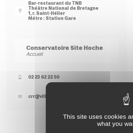
Bar-restaurant du TNB
Théâtre National de Bretagne
1, r. Saint-Hélier
Métro : Station Gare
Conservatoire Site Hoche
Accueil
02 23 62 22 50
crr@
ville-
rennes.
fr
This site uses cookies a
what you wan