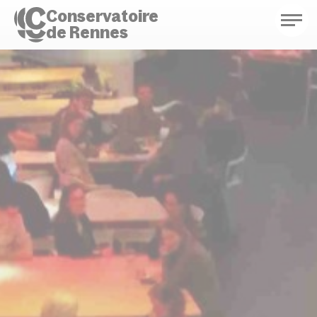
Conservatoire
de Rennes
Conservatoire de Rennes
Enseignements
Saison culturelle
Actions d'éducation
Bibliothèque musicale
Infos pratiques