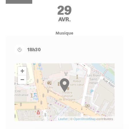
29
AVR.
Musique
18h30
+
−
Leaflet
| ©
OpenStreetMap
contributors