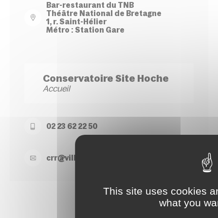
Bar-restaurant du TNB
Théâtre National de Bretagne
1, r. Saint-Hélier
Métro : Station Gare
Conservatoire Site Hoche
Accueil
02 23 62 22 50
crr@
ville-
rennes.
fr
This site uses cookies a
what you wan