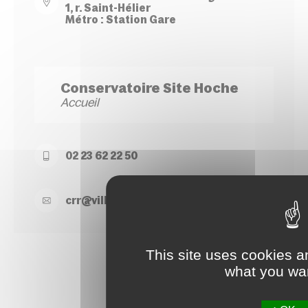
1, r. Saint-Hélier
Métro : Station Gare
Conservatoire Site Hoche
Accueil
02 23 62 22 50
crr@
ville-
rennes.
fr
This site uses cookies a
what you wan