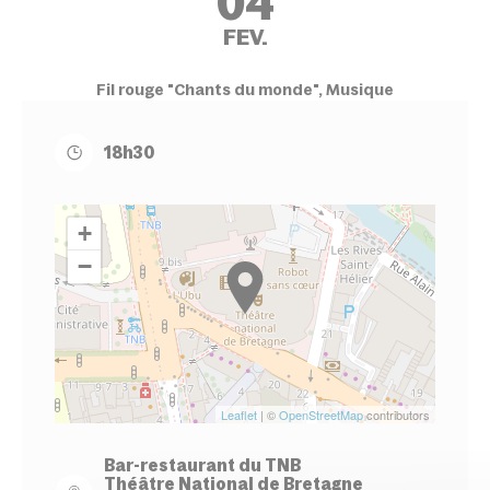
04
FEV.
Fil rouge "Chants du monde", Musique
18h30
+
−
Leaflet
| ©
OpenStreetMap
contributors
Bar-restaurant du TNB
Théâtre National de Bretagne