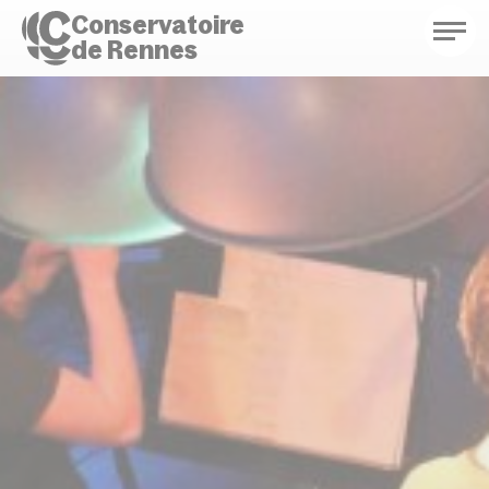
Conservatoire
de Rennes
Conservatoire de Rennes
Enseignements
Saison culturelle
Actions d'éducation
Bibliothèque musicale
Infos pratiques