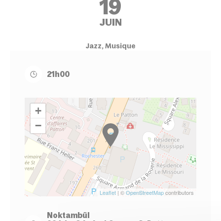
19
JUIN
Jazz, Musique
21h00
+
−
Leaflet
| ©
OpenStreetMap
contributors
Noktambül