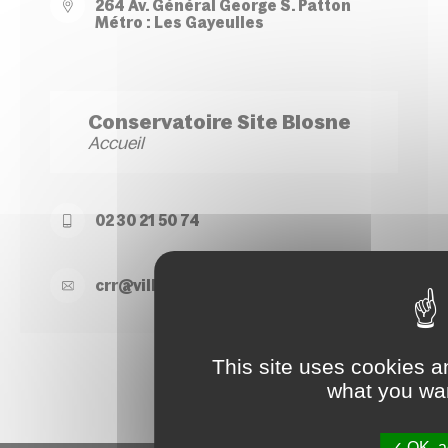
264 Av. Général George S. Patton
Métro : Les Gayeulles
Conservatoire Site Blosne
Accueil
02 30 21 50 74
crr@
ville-
rennes.
fr
This site uses cookies a
what you wan
OK, ac