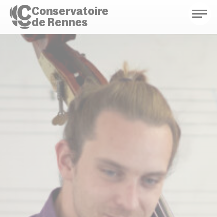
Conservatoire
de Rennes
Conservatoire de Rennes
Enseignements
Saison culturelle
Actions d'éducation
Bibliothèque musicale
Infos pratiques