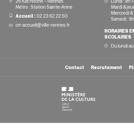
26 rue Hoche – Rennes
Lundi :
9h 
Métro : Station Sainte-Anne
Mardi & jeud
Mercredi & 
Accueil :
02 23 62 22 50
Samedi :
9h
crr-accueil@ville-rennes.fr
HORAIRES E
SCOLAIRES
Du lundi au
Contact
Recrutement
Pl