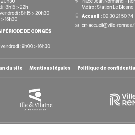
> 20h30
Place Jean Normand – Re
i :
8h15 > 22h
Métro : Station Le Blosne
vendredi :
8h15 > 20h30
Accueil :
02 30 21 50 74
 > 16h30
crr-accueil@ville-rennes.f
N PÉRIODE DE CONGÉS
 vendredi : 9h00 > 16h30
an du site
Mentions légales
Politique de confidentia