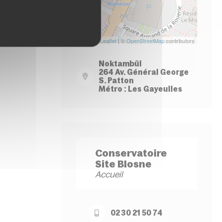
Leaflet
| ©
OpenStreetMap
contributors
Noktambül
264 Av. Général George
S. Patton
Métro : Les Gayeulles
Conservatoire
Site Blosne
Accueil
02 30 21 50 74