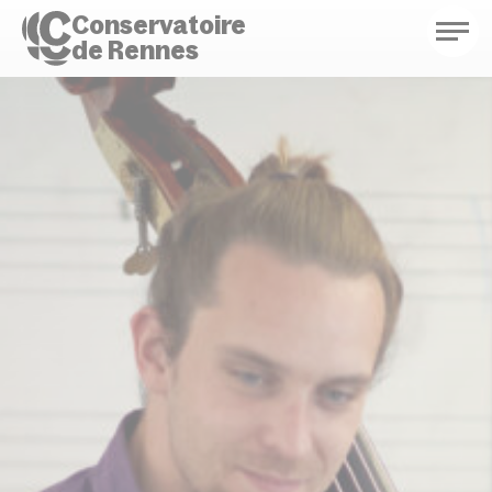
Conservatoire
de Rennes
Conservatoire de Rennes
Enseignements
Saison culturelle
Actions d'éducation
Bibliothèque musicale
Infos pratiques