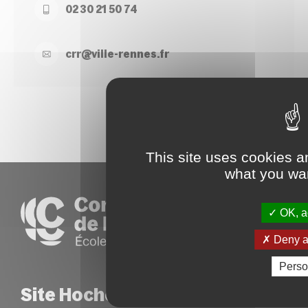
02 30 21 50 74
crr@
ville-
rennes.
fr
This site uses cookies a
what you wan
OK, ac
Deny al
Perso
Site Hoche