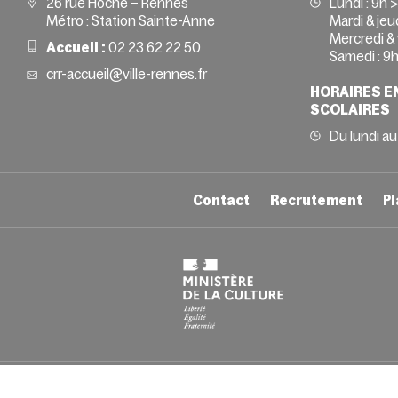
26 rue Hoche – Rennes
Lundi :
9h 
Métro : Station Sainte-Anne
Mardi & jeud
Mercredi & 
Accueil :
02 23 62 22 50
Samedi :
9h
crr-accueil@ville-rennes.fr
HORAIRES E
SCOLAIRES
Du lundi au
Contact
Recrutement
Pl