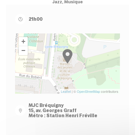
Jazz, Musique
21h00
+
−
Leaflet
| ©
OpenStreetMap
contributors
MJC Bréquigny
15, av. Georges Graff
Métro : Station Henri Fréville