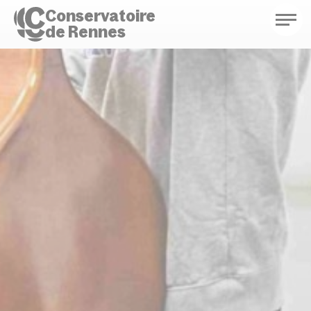
Conservatoire
de Rennes
Conservatoire de Rennes
Enseignements
Saison culturelle
Actions d'éducation
Bibliothèque musicale
Infos pratiques