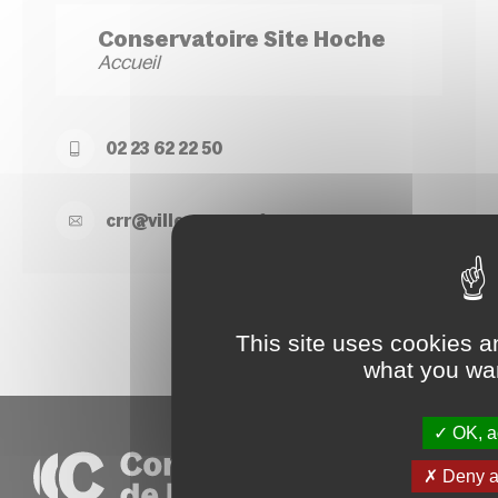
Conservatoire Site Hoche
Accueil
02 23 62 22 50
crr@
ville-
rennes.
fr
This site uses cookies a
what you wan
OK, ac
Deny al