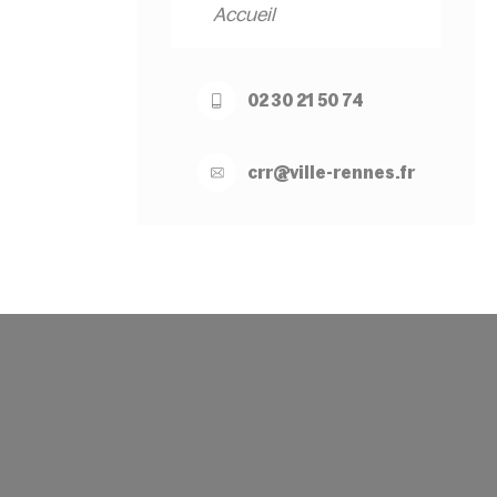
Accueil
02 30 21 50 74
crr@
ville-
rennes.
fr