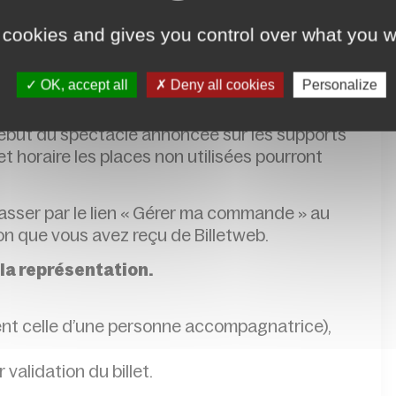
 cookies and gives you control over what you w
,
réservation conseillée
e du spectacle. Si des places restent
OK, accept all
Deny all cookies
Personalize
’entrée du spectacle.
 début du spectacle annoncée sur les supports
 horaire les places non utilisées pourront
passer par le lien « Gérer ma commande » au
ion que vous avez reçu de Billetweb.
 la représentation.
ent celle d’une personne accompagnatrice),
r validation du billet.