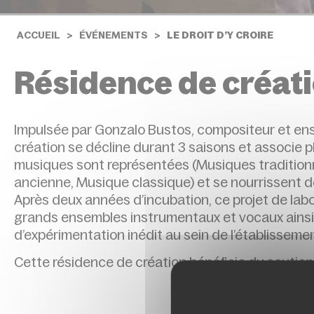
ACCUEIL
ÉVÉNEMENTS
LE DROIT D’Y CROIRE
Résidence de créat
Impulsée par Gonzalo Bustos, composi­teur et en
création se décline durant 3 saisons et associe pl
musiques sont représentées (Musiques traditionn
ancienne, Musique classique) et se nourrissent d
Après deux années d’incubation, ce projet de labo
grands ensembles instrumentaux et vocaux ainsi
d’expérimentation inédit au sein de l’établisseme
Cette résidence de création bénéficie du soutie