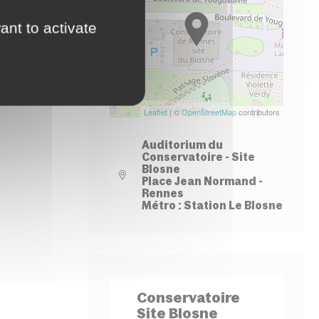
−
ant to activate
Leaflet
| ©
OpenStreetMap
contributors
Auditorium du
Conservatoire - Site
Blosne
Place Jean Normand -
Rennes
Métro : Station Le Blosne
Conservatoire
Site Blosne