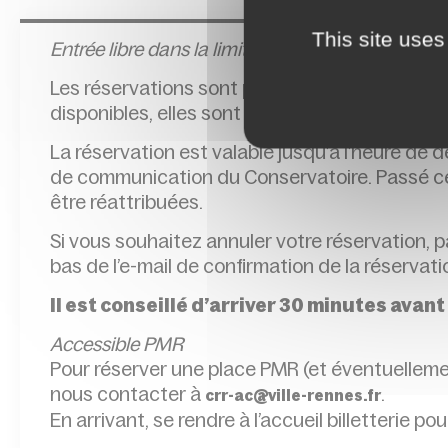
This site uses
Entrée l
ibre dans la limite des places disponibles
Les réservations sont possibles jusqu’à l’heur
disponibles, elles sont délivrées sur place, à l
La réservation est valable jusqu’à l’heure de
de communication du Conservatoire. Passé cet
être réattribuées.
Si vous souhaitez annuler votre réservation, 
bas de l’e-mail de confirmation de la réservat
Il est conseillé d’arriver 30 minutes avant
Accessible PMR
Pour réserver une place PMR (et éventuellem
nous contacter à
.
crr-ac@ville-rennes.fr
En arrivant, se rendre à l’accueil billetterie pou