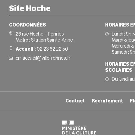
Site Hoche
COORDONNÉES
HORAIRES E
26 rue Hoche – Rennes
Lundi :
9h 
Métro : Station Sainte-Anne
Mardi & jeud
Mercredi & 
Accueil :
02 23 62 22 50
Samedi :
9h
crr-accueil@ville-rennes.fr
HORAIRES E
SCOLAIRES
Du lundi au
Contact
Recrutement
Pl