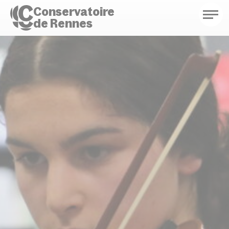
Conservatoire
de Rennes
Conservatoire de Rennes
Enseignements
Saison culturelle
Actions d'éducation
Bibliothèque musicale
Infos pratiques