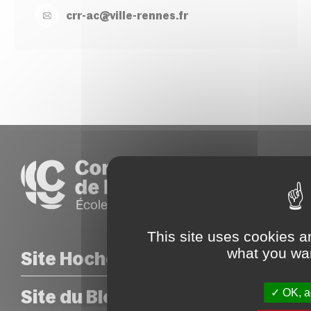
crr-
ac@
ville-
rennes.
fr
This site uses cookies a
what you wan
Site Hoche
Site du Blosne
OK, ac
COORDONNÉES